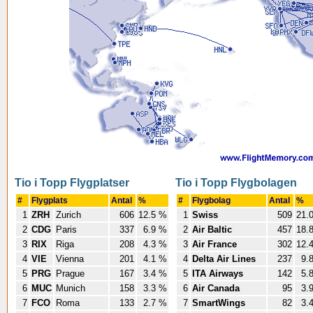
Tio i Topp Flygplatser
Tio i Topp Flygbolagen
#
Flygplats
Antal
%
#
Flygbolag
Antal
%
1
ZRH
Zurich
606
12.5 %
1
Swiss
509
21.
2
CDG
Paris
337
6.9 %
2
Air Baltic
457
18.
3
RIX
Riga
208
4.3 %
3
Air France
302
12.
4
VIE
Vienna
201
4.1 %
4
Delta Air Lines
237
9.
5
PRG
Prague
167
3.4 %
5
ITA Airways
142
5.
6
MUC
Munich
158
3.3 %
6
Air Canada
95
3.
7
FCO
Roma
133
2.7 %
7
SmartWings
82
3.