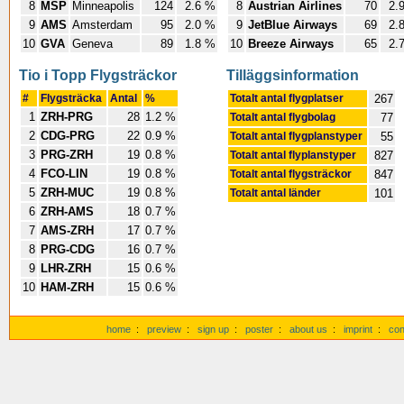
8
MSP
Minneapolis
124
2.6 %
8
Austrian Airlines
70
2.
9
AMS
Amsterdam
95
2.0 %
9
JetBlue Airways
69
2.
10
GVA
Geneva
89
1.8 %
10
Breeze Airways
65
2.
Tio i Topp Flygsträckor
Tilläggsinformation
#
Flygsträcka
Antal
%
Totalt antal flygplatser
267
1
ZRH-PRG
28
1.2 %
Totalt antal flygbolag
77
2
CDG-PRG
22
0.9 %
Totalt antal flygplanstyper
55
3
PRG-ZRH
19
0.8 %
Totalt antal flyplanstyper
827
4
FCO-LIN
19
0.8 %
Totalt antal flygsträckor
847
5
ZRH-MUC
19
0.8 %
Totalt antal länder
101
6
ZRH-AMS
18
0.7 %
7
AMS-ZRH
17
0.7 %
8
PRG-CDG
16
0.7 %
9
LHR-ZRH
15
0.6 %
10
HAM-ZRH
15
0.6 %
home
:
preview
:
sign up
:
poster
:
about us
:
imprint
:
con