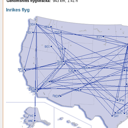
Genomsnitts flygsträcka:
943 km, 1:41 h
Inrikes flyg