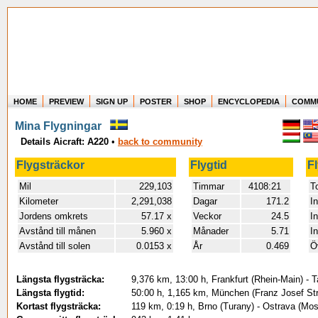
HOME
PREVIEW
SIGN UP
POSTER
SHOP
ENCYCLOPEDIA
COMM
Where in the world have you flown?
Mina Flygningar
How long have you been in the air?
Details Aicraft: A220
•
back to community
Create your own FlightMemory and see!
Flygsträckor
Flygtid
F
Mil
229,103
Timmar
4108:21
To
Kilometer
2,291,038
Dagar
171.2
I
Jordens omkrets
57.17 x
Veckor
24.5
I
Avstånd till månen
5.960 x
Månader
5.71
I
Avstånd till solen
0.0153 x
År
0.469
Ö
Längsta flygsträcka:
9,376 km, 13:00 h, Frankfurt (Rhein-Main) - T
Längsta flygtid:
50:00 h, 1,165 km, München (Franz Josef Strau
Kortast flygsträcka:
119 km, 0:19 h, Brno (Turany) - Ostrava (Mo