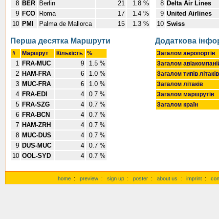
8
BER
Berlin
21
1.8 %
8
Delta Air Lines
9
FCO
Roma
17
1.4 %
9
United Airlines
10
PMI
Palma de Mallorca
15
1.3 %
10
Swiss
Перша десятка Маршрути
Додаткова інфо
#
Маршрут
Кількість
%
Загалом аеропортів
1
FRA-MUC
9
1.5 %
Загалом авіакомпан
2
HAM-FRA
6
1.0 %
Загалом типів літаків
3
MUC-FRA
6
1.0 %
Загалом літаків
4
FRA-EDI
4
0.7 %
Загалом маршрутів
5
FRA-SZG
4
0.7 %
Загалом країн
6
FRA-BCN
4
0.7 %
7
HAM-ZRH
4
0.7 %
8
MUC-DUS
4
0.7 %
9
DUS-MUC
4
0.7 %
10
OOL-SYD
4
0.7 %
home
:
preview
:
sign up
:
poster
:
about us
:
imprint
:
con