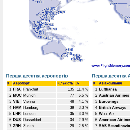
Перша десятка аеропортів
Перша десятка А
#
Аеропорт
Кількість
%
#
Авіакомпанія
1
FRA
Frankfurt
135
11.4 %
1
Lufthansa
2
MUC
Munich
77
6.5 %
2
Austrian Airlines
3
VIE
Vienna
48
4.1 %
3
Eurowings
4
HAM
Hamburg
39
3.3 %
4
British Airways
5
LHR
London
35
3.0 %
5
Wizz Air
6
DUS
Dusseldorf
34
2.9 %
6
American Airline
7
ZRH
Zurich
29
2.5 %
7
SAS Scandinavian