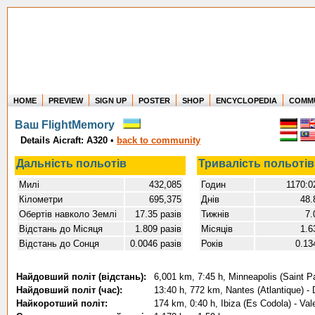
HOME
PREVIEW
SIGN UP
POSTER
SHOP
ENCYCLOPEDIA
COMM
Where in the world have you flown?
Ваш FlightMemory
How long have you been in the air?
Details Aicraft: A320
•
back to community
Create your own FlightMemory and see!
Дальність польотів
Тривалість польотів
Милі
432,085
Годин
1170:0
Кілометри
695,375
Днів
48.
Обертів навколо Землі
17.35 разів
Тижнів
7.
Відстань до Місяця
1.809 разів
Місяців
1.6
Відстань до Сонця
0.0046 разів
Років
0.13
Найдовший політ (відстань):
6,001 km, 7:45 h, Minneapolis (Saint Pau
Найдовший політ (час):
13:40 h, 772 km, Nantes (Atlantique) - D
Найкоротший політ:
174 km, 0:40 h, Ibiza (Es Codola) - Va