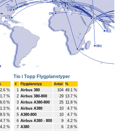
Tio i Topp Flygplanstyper
%
#
Flygplanstyp
Antal
%
2.6 %
1
Airbus 380
104
49.1 %
1.7 %
2
Airbus 380-800
29
13.7 %
6.0 %
3
Airbus A380-800
25
11.8 %
11.3 %
4
Airbus A380
10
4.7 %
8.5 %
5
A380-800
10
4.7 %
4.7 %
6
Airbus A380 - 800
9
4.2 %
4.2 %
7
A380
6
2.8 %