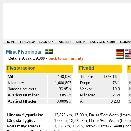
HOME
PREVIEW
SIGN UP
POSTER
SHOP
ENCYCLOPEDIA
COMM
Where in the world have you flown?
Mina Flygningar
How long have you been in the air?
Details Aicraft: A380
•
back to community
Create your own FlightMemory and see!
Flygsträckor
Flygtid
F
Mil
148,080
Timmar
1826:13
T
Kilometer
1,480,807
Dagar
76.1
I
Jordens omkrets
36.95 x
Veckor
10.9
I
Avstånd till månen
3.852 x
Månader
2.54
I
Avstånd till solen
0.0099 x
År
0.208
Ö
Längsta flygsträcka:
13,823 km, 17:00 h, Dallas/Fort Worth (Intern
Längsta flygtid:
17:00 h, 13,823 km, Dallas/Fort Worth (Intern
Kortast flygsträcka:
1,258 km, 1:54 h, Tokyo (Narita) - Seoul (Inc