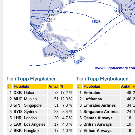
Tio i Topp Flygplatser
Tio i Topp Flygbolagen
#
Flygplats
Antal
%
#
Flygbolag
Antal
1
DXB
Dubai
73
17.2 %
1
Emirates
48
2
2
MUC
Munich
51
12.0 %
2
Lufthansa
46
2
3
SIN
Singapore
31
7.3 %
3
Emirates Airlines
34
1
4
SYD
Sydney
23
5.4 %
4
Singapore Airlines
24
5
LHR
London
20
4.7 %
5
Qantas Airways
18
6
LAX
Los Angeles
17
4.0 %
6
British Airways
10
7
BKK
Bangkok
17
4.0 %
7
Etihad Airways
9