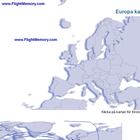
Europa ka
Klicka på kartan för först