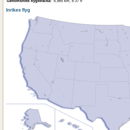
Genomsnitts flygsträcka:
6,985 km, 8:37 h
Inrikes flyg