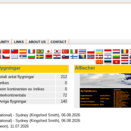
UNITY
LINKS
ABOUT US
CONTACT
lygningar
Affischer
otalt antal flygningar
212
nrikes
0
nom kontinenten ex inrikes
0
nterkontinentala
72
vriga flygningar
140
ational) - Sydney (Kingsford Smith), 06.08.2026
ational) - Sydney (Kingsford Smith), 06.08.2026
heon), 11.07.2026