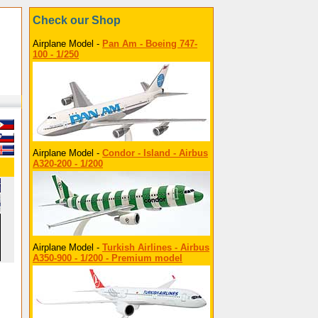
Check our Shop
Airplane Model -
Pan Am - Boeing 747-
100 - 1/250
Airplane Model -
Condor - Island - Airbus
A320-200 - 1/200
Airplane Model -
Turkish Airlines - Airbus
A350-900 - 1/200 - Premium model