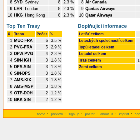
8
SYD
Sydney
8
2.3 %
8
Air Canada
9
LHR
London
8
2.3 %
9
Qantas Airways
10
HKG
Hong Kong
8
2.3 %
10
Qatar Airways
Top Ten Trasy
Doplňující informace
#
Trasa
Počet
%
Letišť celkem
1
MUC-FRA
6
3.5 %
Leteckých společností celkem
2
PVG-FRA
5
2.9 %
Typů letadel celkem
3
DFW-PVG
4
2.3 %
Letadel celkem
4
SIN-HGH
3
1.8 %
Tras celkem
1
5
DPS-SIN
3
1.8 %
Zemí celkem
6
SIN-DPS
3
1.8 %
7
AMS-KIX
3
1.8 %
8
AMS-MSP
3
1.8 %
9
OTP-DOH
2
1.2 %
10
BKK-SIN
2
1.2 %
home
:
preview
:
sign up
:
poster
:
about us
:
imprint
:
con