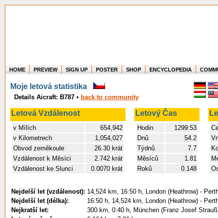
HOME
PREVIEW
SIGN UP
POSTER
SHOP
ENCYCLOPEDIA
COMM
Where in the world have you flown?
Moje letová statistika
How long have you been in the air?
Details Aicraft: B787
•
back to community
Create your own FlightMemory and see!
Letová Vzdálenost
Letový Čas
Le
v Mílích
654,942
Hodin
1299:53
Ce
v Kilometrech
1,054,027
Dnů
54.2
Vn
Obvod zeměkoule
26.30 krát
Týdnů
7.7
Ko
Vzdálenost k Měsíci
2.742 krát
Měsíců
1.81
Me
Vzdálenost ke Slunci
0.0070 krát
Roků
0.148
Os
Nejdelší let (vzdálenost):
14,524 km, 16:50 h, London (Heathrow) - Pert
Nejdelší let (délka):
16:50 h, 14,524 km, London (Heathrow) - Pert
Nejkratší let:
300 km, 0:40 h, München (Franz Josef Strauß)