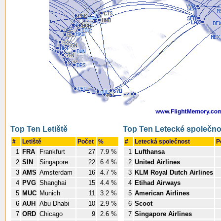
Top Ten Letiště
Top Ten Letecké společno
#
Letiště
Počet
%
#
Letecká společnost
P
1
FRA
Frankfurt
27
7.9 %
1
Lufthansa
2
SIN
Singapore
22
6.4 %
2
United Airlines
3
AMS
Amsterdam
16
4.7 %
3
KLM Royal Dutch Airlines
4
PVG
Shanghai
15
4.4 %
4
Etihad Airways
5
MUC
Munich
11
3.2 %
5
American Airlines
6
AUH
Abu Dhabi
10
2.9 %
6
Scoot
7
ORD
Chicago
9
2.6 %
7
Singapore Airlines