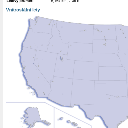
Letový průměr:
6,164 km, 7:36 h
Vnitrostátní lety