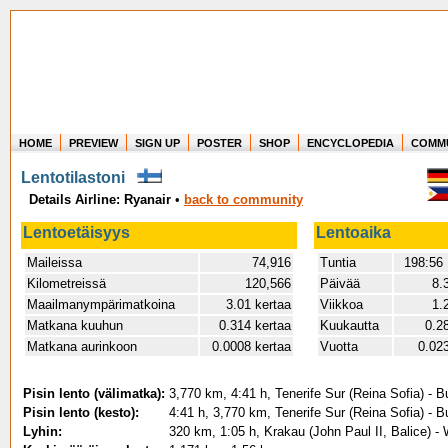
HOME
PREVIEW
SIGN UP
POSTER
SHOP
ENCYCLOPEDIA
COMM
Where in the world have you flown?
Lentotilastoni
How long have you been in the air?
Details Airline: Ryanair
•
back to community
Create your own FlightMemory and see!
Lentoetäisyys
Lentoaika
Maileissa
74,916
Tuntia
198:56
Kilometreissä
120,566
Päivää
8.
Maailmanympärimatkoina
3.01 kertaa
Viikkoa
1.
Matkana kuuhun
0.314 kertaa
Kuukautta
0.2
Matkana aurinkoon
0.0008 kertaa
Vuotta
0.02
Pisin lento (välimatka):
3,770 km, 4:41 h, Tenerife Sur (Reina Sofia) - B
Pisin lento (kesto):
4:41 h, 3,770 km, Tenerife Sur (Reina Sofia) - B
Lyhin:
320 km, 1:05 h, Krakau (John Paul II, Balice) -