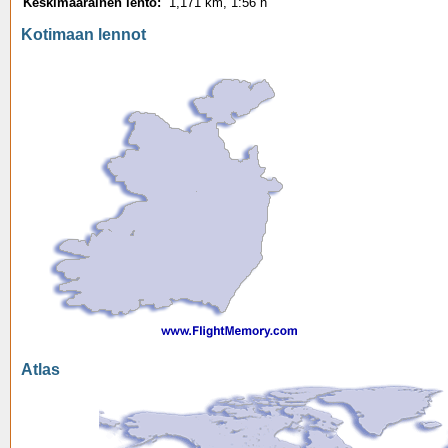
Keskimääräinen lento:
1,171 km, 1:56 h
Kotimaan lennot
Atlas