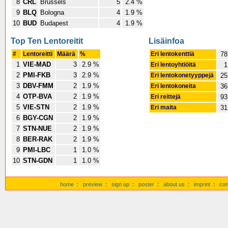
8
CRL
Brussels
5
2.4 %
9
BLQ
Bologna
4
1.9 %
10
BUD
Budapest
4
1.9 %
Top Ten Lentoreitit
Lisäinfoa
#
Lentoreitti
Määrä
%
Eri lentokenttiä
78
1
VIE-MAD
3
2.9 %
Eri lentoyhtiöitä
1
2
PMI-FKB
3
2.9 %
Eri lentokonetyyppejä
25
3
DBV-FMM
2
1.9 %
Eri lentokoneita
36
4
OTP-BVA
2
1.9 %
Eri reittejä
93
5
VIE-STN
2
1.9 %
Eri maita
31
6
BGY-CGN
2
1.9 %
7
STN-NUE
2
1.9 %
8
BER-RAK
2
1.9 %
9
PMI-LBC
1
1.0 %
10
STN-GDN
1
1.0 %
home
:
preview
:
sign up
:
poster
:
about us
:
imprint
:
con