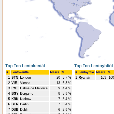
Top Ten Lentokentät
Top Ten Lentoyhtiöt
#
Lentokenttä
Määrä
%
#
Lentoyhtiö
Määrä
%
1
STN
London
20
9.7 %
1
Ryanair
103
100
2
VIE
Vienna
13
6.3 %
3
PMI
Palma de Mallorca
9
4.4 %
4
BGY
Bergamo
8
3.9 %
5
KRK
Krakow
7
3.4 %
6
BER
Berlin
7
3.4 %
7
DUB
Dublin
6
2.9 %