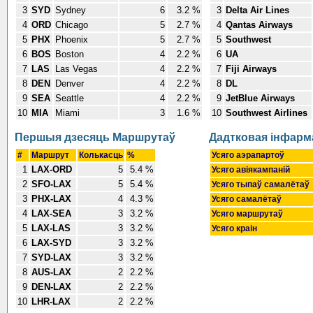
3
SYD
Sydney
6
3.2 %
3
Delta Air Lines
4
ORD
Chicago
5
2.7 %
4
Qantas Airways
5
PHX
Phoenix
5
2.7 %
5
Southwest
6
BOS
Boston
4
2.2 %
6
UA
7
LAS
Las Vegas
4
2.2 %
7
Fiji Airways
8
DEN
Denver
4
2.2 %
8
DL
9
SEA
Seattle
4
2.2 %
9
JetBlue Airways
10
MIA
Miami
3
1.6 %
10
Southwest Airlines
Першыя дзесяць Маршрутаў
Дадтковая інфар
#
Маршрут
Колькасць
%
Усяго аэрапартоў
1
LAX-ORD
5
5.4 %
Усяго авіякампаній
2
SFO-LAX
5
5.4 %
Усяго тыпаў самалёта
3
PHX-LAX
4
4.3 %
Усяго самалётаў
4
LAX-SEA
3
3.2 %
Усяго маршрутаў
5
LAX-LAS
3
3.2 %
Усяго краін
6
LAX-SYD
3
3.2 %
7
SYD-LAX
3
3.2 %
8
AUS-LAX
2
2.2 %
9
DEN-LAX
2
2.2 %
10
LHR-LAX
2
2.2 %