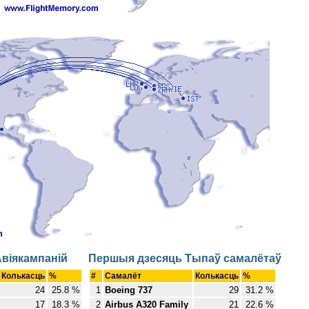
віякампаній
Першыя дзесяць Тыпаў самалётаў
Колькасць
%
#
Самалёт
Колькасць
%
24
25.8 %
1
Boeing 737
29
31.2 %
17
18.3 %
2
Airbus A320 Family
21
22.6 %