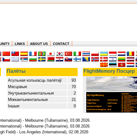
UNITY
LINKS
ABOUT US
CONTACT
Палёты
FlightMemory Посцер
Агульная колькасць палётаў
93
Мясцовыя
70
Унутрыкантынентальныя
2
Міжкантынентальныя
21
Іншыя
0
nternational) - Melbourne (Tullamarine), 03.08.2026
nternational) - Melbourne (Tullamarine), 03.08.2026
h Field) - Los Angeles (International), 02.08.2026