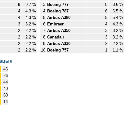
9
9.7 %
3
Boeing 777
8
8.6 %
4
4.3 %
4
Boeing 787
6
6.5 %
4
4.3 %
5
Airbus A380
5
5.4 %
3
3.2 %
6
Embraer
4
4.3 %
2
2.2 %
7
Airbus A350
3
3.2 %
2
2.2 %
8
Canadair
3
3.2 %
2
2.2 %
9
Airbus A330
2
2.2 %
2
2.2 %
10
Boeing 757
1
1.1 %
мацыя
46
26
ў
44
40
60
14