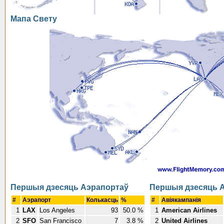
Мапа Свету
Першыя дзесяць Аэрапортаў
Першыя дзесяць А
#
Аэрапорт
Колькасць
%
#
Авіякампанія
1
LAX
Los Angeles
93
50.0 %
1
American Airlines
2
SFO
San Francisco
7
3.8 %
2
United Airlines