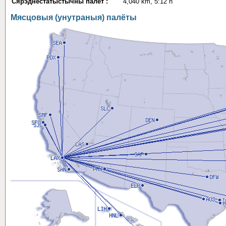
Сярэднестатыстычны палёт :
4,040 km, 5:12 h
Мясцовыя (унутраныя) палёты