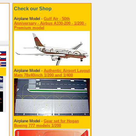
Check our Shop
Airplane Model -
Gulf Air - 50th
Anniversary - Airbus A330-200 - 1/200 -
Premium model
Airplane Model -
Authentic Airport Layout
Mats 78x40inch 1/200 and 1/400
Airplane Model -
Gear set for Hogan
Boeing 777 models 1/200