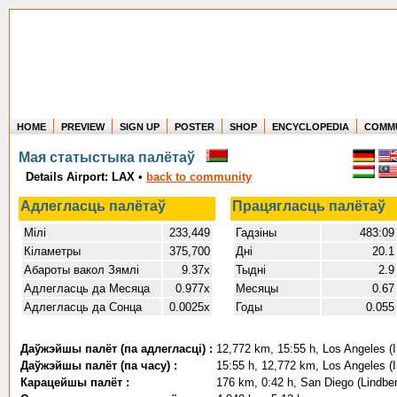
HOME
PREVIEW
SIGN UP
POSTER
SHOP
ENCYCLOPEDIA
COMM
Where in the world have you flown?
Мая статыстыка палётаў
How long have you been in the air?
Details Airport: LAX
•
back to community
Create your own FlightMemory and see!
Адлегласць палётаў
Працягласць палётаў
Мілі
233,449
Гадзіны
483:09
Кіламетры
375,700
Дні
20.1
Абароты вакол Зямлі
9.37x
Тыдні
2.9
Адлегласць да Месяца
0.977x
Месяцы
0.67
Адлегласць да Сонца
0.0025x
Годы
0.055
Даўжэйшы палёт (па адлегласці) :
12,772 km, 15:55 h, Los Angeles (I
Даўжэйшы палёт (па часу) :
15:55 h, 12,772 km, Los Angeles (I
Карацейшы палёт :
176 km, 0:42 h, San Diego (Lindberg