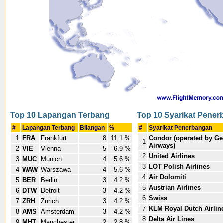
Top 10 Lapangan Terbang
Top 10 Syarikat Pene
#
Lapangan Terbang
Bilangan
%
#
Syarikat Penerbangan
1
FRA
Frankfurt
8
11.1 %
Condor (operated by G
1
Airways)
2
VIE
Vienna
5
6.9 %
2
United Airlines
3
MUC
Munich
4
5.6 %
3
LOT Polish Airlines
4
WAW
Warszawa
4
5.6 %
4
Air Dolomiti
5
BER
Berlin
3
4.2 %
5
Austrian Airlines
6
DTW
Detroit
3
4.2 %
6
Swiss
7
ZRH
Zurich
3
4.2 %
7
KLM Royal Dutch Airlin
8
AMS
Amsterdam
3
4.2 %
8
Delta Air Lines
9
MHT
Manchester
2
2.8 %