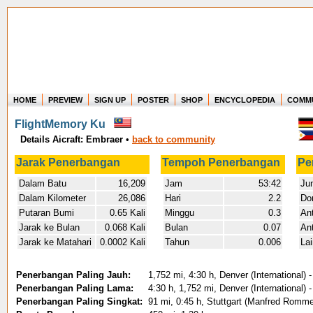
HOME
PREVIEW
SIGN UP
POSTER
SHOP
ENCYCLOPEDIA
COMM
Where in the world have you flown?
FlightMemory Ku
How long have you been in the air?
Details Aicraft: Embraer
•
back to community
Create your own FlightMemory and see!
Jarak Penerbangan
Tempoh Penerbangan
Pe
Dalam Batu
16,209
Jam
53:42
Ju
Dalam Kilometer
26,086
Hari
2.2
Do
Putaran Bumi
0.65 Kali
Minggu
0.3
An
Jarak ke Bulan
0.068 Kali
Bulan
0.07
An
Jarak ke Matahari
0.0002 Kali
Tahun
0.006
La
Penerbangan Paling Jauh:
1,752 mi, 4:30 h, Denver (International)
Penerbangan Paling Lama:
4:30 h, 1,752 mi, Denver (International)
Penerbangan Paling Singkat:
91 mi, 0:45 h, Stuttgart (Manfred Rommel