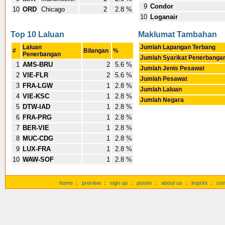
9
Condor
10
ORD
Chicago
2
2.8 %
10
Loganair
Top 10 Laluan
Maklumat Tambahan
Laluan
Jumlah Lapangan Terbang
#
Bilangan
%
Penerbangan
Jumlah Syarikat Penerbanga
1
AMS-BRU
2
5.6 %
Jumlah Jenis Pesawat
2
VIE-FLR
2
5.6 %
Jumlah Pesawat
3
FRA-LGW
1
2.8 %
Jumlah Laluan
4
VIE-KSC
1
2.8 %
Jumlah Negara
5
DTW-IAD
1
2.8 %
6
FRA-PRG
1
2.8 %
7
BER-VIE
1
2.8 %
8
MUC-CDG
1
2.8 %
9
LUX-FRA
1
2.8 %
10
WAW-SOF
1
2.8 %
home
:
preview
:
sign up
:
poster
:
about us
:
imprint
:
con