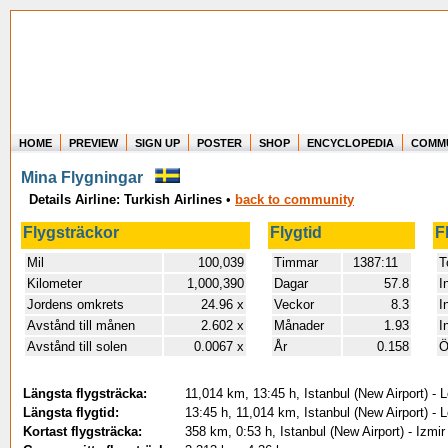
HOME
PREVIEW
SIGN UP
POSTER
SHOP
ENCYCLOPEDIA
COMM
Where in the world have you flown?
Mina Flygningar
How long have you been in the air?
Details Airline: Turkish Airlines
Create your own FlightMemory and see!
•
back to community
Flygsträckor
Flygtid
F
Mil
100,039
Timmar
1387:11
T
Kilometer
1,000,390
Dagar
57.8
I
Jordens omkrets
24.96 x
Veckor
8.3
I
Avstånd till månen
2.602 x
Månader
1.93
I
Avstånd till solen
0.0067 x
År
0.158
Ö
Längsta flygsträcka:
11,014 km, 13:45 h, Istanbul (New Airport) - 
Längsta flygtid:
13:45 h, 11,014 km, Istanbul (New Airport) - 
Kortast flygsträcka:
358 km, 0:53 h, Istanbul (New Airport) - Izm