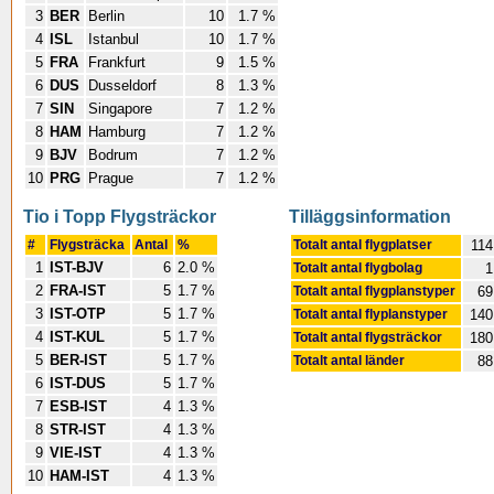
3
BER
Berlin
10
1.7 %
4
ISL
Istanbul
10
1.7 %
5
FRA
Frankfurt
9
1.5 %
6
DUS
Dusseldorf
8
1.3 %
7
SIN
Singapore
7
1.2 %
8
HAM
Hamburg
7
1.2 %
9
BJV
Bodrum
7
1.2 %
10
PRG
Prague
7
1.2 %
Tio i Topp Flygsträckor
Tilläggsinformation
#
Flygsträcka
Antal
%
Totalt antal flygplatser
114
1
IST-BJV
6
2.0 %
Totalt antal flygbolag
1
2
FRA-IST
5
1.7 %
Totalt antal flygplanstyper
69
3
IST-OTP
5
1.7 %
Totalt antal flyplanstyper
140
4
IST-KUL
5
1.7 %
Totalt antal flygsträckor
180
5
BER-IST
5
1.7 %
Totalt antal länder
88
6
IST-DUS
5
1.7 %
7
ESB-IST
4
1.3 %
8
STR-IST
4
1.3 %
9
VIE-IST
4
1.3 %
10
HAM-IST
4
1.3 %