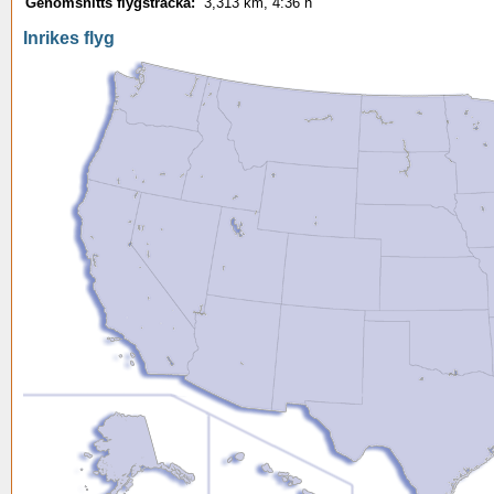
Genomsnitts flygsträcka:
3,313 km, 4:36 h
Inrikes flyg