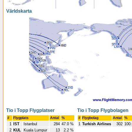
Världskarta
Tio i Topp Flygplatser
Tio i Topp Flygbolagen
#
Flygplats
Antal
%
#
Flygbolag
Antal
%
1
IST
Istanbul
284
47.0 %
1
Turkish Airlines
302
100
2
KUL
Kuala Lumpur
13
2.2 %