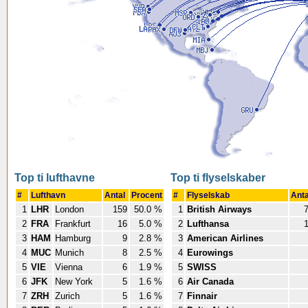
Top ti lufthavne
Top ti flyselskaber
#
Lufthavn
Antal
Procent
#
Flyselskab
Ant
1
LHR
London
159
50.0 %
1
British Airways
2
FRA
Frankfurt
16
5.0 %
2
Lufthansa
3
HAM
Hamburg
9
2.8 %
3
American Airlines
4
MUC
Munich
8
2.5 %
4
Eurowings
5
VIE
Vienna
6
1.9 %
5
SWISS
6
JFK
New York
5
1.6 %
6
Air Canada
7
ZRH
Zurich
5
1.6 %
7
Finnair