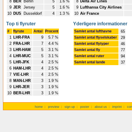
8
BER
Berlin
5
1.6 %
8
Delta Air Lines
9
JER
Jersey
5
1.6 %
9
Lufthansa City Airlines
10
DUS
Dusseldorf
4
1.3 %
10
Air France
Top ti flyruter
Yderligere informationer
#
flyrute
Antal
Procent
Samlet antal lufthavne
65
1
LHR-FRA
9
5.7 %
Samlet antal flyselskaber
29
2
FRA-LHR
7
4.4 %
Samlet antal flytyper
46
3
LHR-HAM
5
3.1 %
Samlet antal fly
77
4
LHR-MUC
5
3.1 %
Samlet antal ruter
94
5
LHR-JFK
4
2.5 %
Samlet antal lande
37
6
HAM-LHR
4
2.5 %
7
VIE-LHR
4
2.5 %
8
MAN-LHR
3
1.9 %
9
LHR-JER
3
1.9 %
10
BER-LHR
3
1.9 %
home
:
preview
:
sign up
:
poster
:
about us
:
imprint
:
con