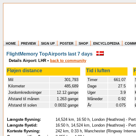
HOME
PREVIEW
SIGN UP
POSTER
SHOP
ENCYCLOPEDIA
COMM
Where in the world have you flown?
FlightMemory TopAirports last 7 days
How long have you been in the air?
Details Airport: LHR
•
back to community
Create your own FlightMemory and see!
Fløjen distance
Tid i luften
F
Mil
301,793
Timer
661:07
Kilometer
485,689
Dage
27.5
Jordomkredsninger
12.12 gange
Uger
3.9
Afstand til månen
1.263 gange
Måneder
0.92
Afstand til solen
0.0032 gange
År
0.075
Længste flyvning:
14,524 km, 16:50 h, London (Heathrow) - Pert
Længste flyetid:
16:50 h, 14,524 km, London (Heathrow) - Pert
Korteste flyvning:
242 km, 0:33 h, Manchester (Ringway Internat