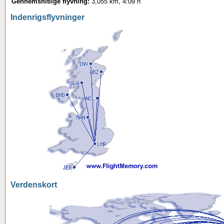
Gennemsnitlige flyvning:
3,055 km, 4:09 h
Indenrigsflyvninger
Verdenskort