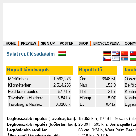
HOME
PREVIEW
SIGN UP
POSTER
SHOP
ENCYCLOPEDIA
COMM
Where in the world have you flown?
Saját repülésadataim
How long have you been in the air?
Create your own FlightMemory and see!
Repült távolságok
Repült idő
Járat
Mérföldben
1,562,273
Óra
3648:51
Összes
Kilométerben
2,514,235
Nap
152.0
Belföl
Föld körülrepülés
62.74 x
Hét
21.7
Kontin
Távolság a Holdhoz
6.541 x
Hónap
5.07
Konti
Távolság a Naphoz
0.0168 x
Év
0.417
Egyéb 
Leghosszabb repülés (Távolságban):
15,353 km, 19:19 h, Newark (Libe
Leghosszabb repülés (Időtartamban):
25:39 h, 693 km, Barranquilla (E
Legrövidebb repülés:
68 km, 0:34 h, West Palm Beach (
Átlag repült távolság és idő:
2,219 km, 3:13 h