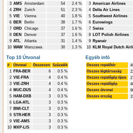
3
AMS
Amsterdam
54
2.4 %
3
American Airlines
4
ZRH
Zurich
51
2.3 %
4
Delta Air Lines
5
VIE
Vienna
40
1.8 %
5
Southwest Airlines
6
BER
Berlin
38
1.7 %
6
Eurowings
7
ORD
Chicago
37
1.6 %
7
Swiss
8
DEN
Denver
37
1.6 %
8
LOT Polish Airlines
9
ATL
Atlanta
31
1.4 %
9
Ryanair
10
WAW
Warszawa
30
1.3 %
10
KLM Royal Dutch Airl
Top 10 Útvonal
Egyéb infó
#
Útvonal
Összesen
Százalék
Összes repülőtér
4
1
FRA-BER
6
0.5 %
Összes légitársaság
2
2
VIE-FRA
4
0.4 %
Összes repülőgép típus
2
3
VIE-ZRH
4
0.4 %
Összes repülőgép
4
4
MUC-DUS
4
0.4 %
Összes útvonal
9
5
HAM-DXB
3
0.3 %
Összes ország
1
6
LGA-ATL
3
0.3 %
7
BWI-CLT
3
0.3 %
8
STR-HER
3
0.3 %
9
VIE-AMS
3
0.3 %
10
MXP-LIS
3
0.3 %