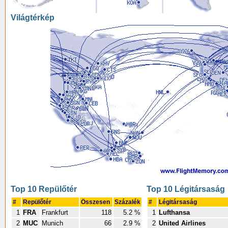
Világtérkép
Top 10 Repülőtér
Top 10 Légitársaság
#
Repülőtér
Összesen
Százalék
#
Légitársaság
1
FRA
Frankfurt
118
5.2 %
1
Lufthansa
2
MUC
Munich
66
2.9 %
2
United Airlines