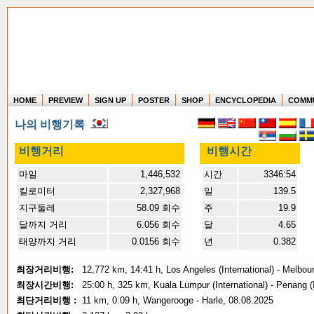
HOME
PREVIEW
SIGN UP
POSTER
SHOP
ENCYCLOPEDIA
COMM
Where in the world have you flown?
나의 비행기록
How long have you been in the air?
Create your own FlightMemory and see!
비행거리
비행시간
마일
1,446,532
시간
3346:54
킬로미터
2,327,968
일
139.5
지구둘레
58.09 회수
주
19.9
달까지 거리
6.056 회수
달
4.65
태양까지 거리
0.0156 회수
년
0.382
최장거리비행:
12,772 km, 14:41 h, Los Angeles (International) - Melbou
최장시간비행:
25:00 h, 325 km, Kuala Lumpur (International) - Penang (I
최단거리비행 :
11 km, 0:09 h, Wangerooge - Harle, 08.08.2025