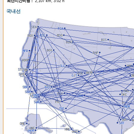
최단시간비행 :
2,107 km, 3:02 h
국내선