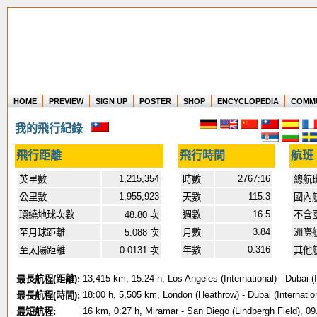
HOME
PREVIEW
SIGN UP
POSTER
SHOP
ENCYCLOPEDIA
COMM
Where in the world have you flown?
我的飛行紀錄
How long have you been in the air?
Create your own FlightMemory and see!
飛行距離
飛行時間
航班
1,215,354
2767:16
英里數
時數
總航
1,955,923
115.3
公里數
天數
國內
16.5
環繞地球次數
48.80 次
週數
不含
3.84
至月球距離
5.088 次
月數
洲際
0.316
至太陽距離
0.0131 次
年數
其他
13,415 km, 15:24 h, Los Angeles (International) - Dubai (
最長航程(距離):
18:00 h, 5,505 km, London (Heathrow) - Dubai (Internatio
最長航程(時間):
16 km, 0:27 h, Miramar - San Diego (Lindbergh Field), 0
最短航程: