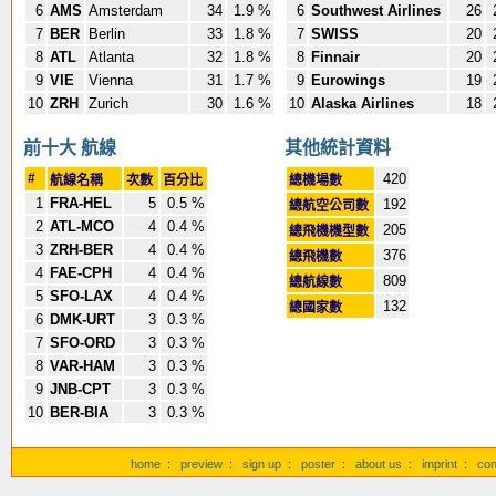
6
AMS
Amsterdam
34
1.9 %
6
Southwest Airlines
26
7
BER
Berlin
33
1.8 %
7
SWISS
20
8
ATL
Atlanta
32
1.8 %
8
Finnair
20
9
VIE
Vienna
31
1.7 %
9
Eurowings
19
10
ZRH
Zurich
30
1.6 %
10
Alaska Airlines
18
前十大 航線
其他統計資料
#
420
航線名稱
次數
百分比
總機場數
1
FRA-HEL
5
0.5 %
192
總航空公司數
2
ATL-MCO
4
0.4 %
205
總飛機機型數
3
ZRH-BER
4
0.4 %
376
總飛機數
4
FAE-CPH
4
0.4 %
809
總航線數
5
SFO-LAX
4
0.4 %
132
總國家數
6
DMK-URT
3
0.3 %
7
SFO-ORD
3
0.3 %
8
VAR-HAM
3
0.3 %
9
JNB-CPT
3
0.3 %
10
BER-BIA
3
0.3 %
home
:
preview
:
sign up
:
poster
:
about us
:
imprint
:
con