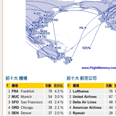
前十大 機場
前十大 航空公司
#
#
機場
次數
百分比
機場
次數
1
FRA
Frankfurt
79
4.3 %
1
Lufthansa
76
2
MUC
Munich
54
3.0 %
2
United Airlines
67
3
SFO
San Francisco
43
2.4 %
3
Delta Air Lines
48
4
ORD
Chicago
39
2.1 %
4
American Airlines
44
5
DEN
Denver
37
2.0 %
5
Ryanair
28