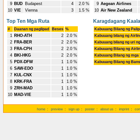
9
BUD
Budapest
4
2.0 %
9
Aegean Airlines
10
VIE
Vienna
3
1.5 %
10
Air New Zealand
Top Ten Mga Ruta
Karagdagang Kaal
#
Daanan ng paglipad
Beses
%
Kabuuang Bilang ng Pali
1
RHO-ATH
2
2.0 %
Kabuuang bilang ng Airli
2
FRA-BER
2
2.0 %
Kabuuang bilang ng uri ng
3
FRA-CPH
2
2.0 %
Kabuuang Bilang ng Airli
4
BKI-HKG
2
2.0 %
Kabuuang Bilang ng mga
5
PDX-DFW
1
1.0 %
Kabuuang Bilang ng Ban
6
SAW-EDO
1
1.0 %
7
KUL-CNX
1
1.0 %
8
KRK-FRA
1
1.0 %
9
ZRH-MAD
1
1.0 %
10
MAD-VIE
1
1.0 %
home
:
preview
:
sign up
:
poster
:
about us
:
imprint
:
con