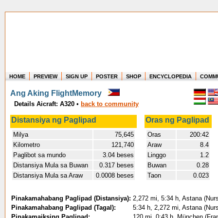
HOME
PREVIEW
SIGN UP
POSTER
SHOP
ENCYCLOPEDIA
COMM
Where in the world have you flown?
Ang Aking FlightMemory
How long have you been in the air?
Details Aicraft: A320
•
back to community
Create your own FlightMemory and see!
Distansiya ng Paglipad
Oras ng Paglipad
Milya
75,645
Oras
200:42
Kilometro
121,740
Araw
8.4
Paglibot sa mundo
3.04 beses
Linggo
1.2
Distansiya Mula sa Buwan
0.317 beses
Buwan
0.28
Distansiya Mula sa Araw
0.0008 beses
Taon
0.023
Pinakamahabang Paglipad (Distansiya):
2,272 mi, 5:34 h, Astana (Nurs
Pinakamahabang Paglipad (Tagal):
5:34 h, 2,272 mi, Astana (Nurs
Pinakamaiksing Paglipad:
120 mi, 0:43 h, München (Fra