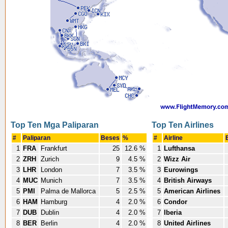
Top Ten Mga Paliparan
Top Ten Airlines
#
Paliparan
Beses
%
#
Airline
1
FRA
Frankfurt
25
12.6 %
1
Lufthansa
2
ZRH
Zurich
9
4.5 %
2
Wizz Air
3
LHR
London
7
3.5 %
3
Eurowings
4
MUC
Munich
7
3.5 %
4
British Airways
5
PMI
Palma de Mallorca
5
2.5 %
5
American Airlines
6
HAM
Hamburg
4
2.0 %
6
Condor
7
DUB
Dublin
4
2.0 %
7
Iberia
8
BER
Berlin
4
2.0 %
8
United Airlines