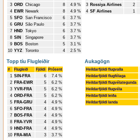
3
ORD
Chicago
8
4.9 %
3
Rossiya Airlines
2
4
EWR
Newark
8
4.9 %
4
SF Airlines
1
5
SFO
San Francisco
6
3.7 %
6
GRU
São Paulo
6
3.7 %
7
HND
Tokyo
6
3.7 %
8
SIN
Singapore
6
3.7 %
9
BOS
Boston
5
3.1 %
10
YYZ
Toronto
4
2.5 %
Topp tíu Flugleiðir
Aukagögn
#
Flugleið
Fjöldi
Prósent
Heildarfjöldi flugvalla
1
SIN-FRA
6
7.4 %
Heildarfjöldi flugfélaga
2
FRA-EWR
5
6.2 %
Heildarfjöldi flugvélategunda
3
YVR-FRA
5
6.2 %
Heildarfjöldi flugvéla
4
ORD-FRA
5
6.2 %
Heildarfjöldi leiða
5
FRA-GRU
4
4.9 %
Heildarfjöldi landa
6
SFO-FRA
4
4.9 %
7
BOS-FRA
4
4.9 %
8
FRA-YVR
4
4.9 %
9
HND-FRA
4
4.9 %
10
FRA-MIA
3
3.7 %