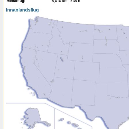
Meðalflug:
8,010 km, 9:35 h
Innanlandsflug