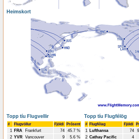
Heimskort
Topp tíu Flugvellir
Topp tíu Flugfélög
#
Flugvöllur
Fjöldi
Prósent
#
Flugfélag
Fjöldi
P
1
FRA
Frankfurt
74
45.7 %
1
Lufthansa
74
9
2
YVR
Vancouver
9
5.6 %
2
Cathay Pacific
4