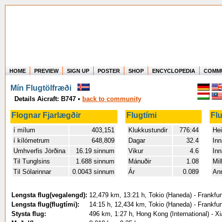
HOME
PREVIEW
SIGN UP
POSTER
SHOP
ENCYCLOPEDIA
COMM
Where in the world have you flown?
Mín Flugtölfræði
How long have you been in the air?
Details Aicraft: B747
•
back to community
Create your own FlightMemory and see!
Flognar Fjarlægðir
Flugtími
Fl
í mílum
403,151
Klukkustundir
776:44
Hei
í kílómetrum
648,809
Dagar
32.4
Inn
Umhverfis Jörðina
16.19 sinnum
Vikur
4.6
Inn
Til Tunglsins
1.688 sinnum
Mánuðir
1.08
Mil
Til Sólarinnar
0.0043 sinnum
Ár
0.089
An
Lengsta flug(vegalengd):
12,479 km, 13:21 h, Tokio (Haneda) - Frankfur
Lengsta flug(flugtími):
14:15 h, 12,434 km, Tokio (Haneda) - Frankfur
Stysta flug:
496 km, 1:27 h, Hong Kong (International) - X