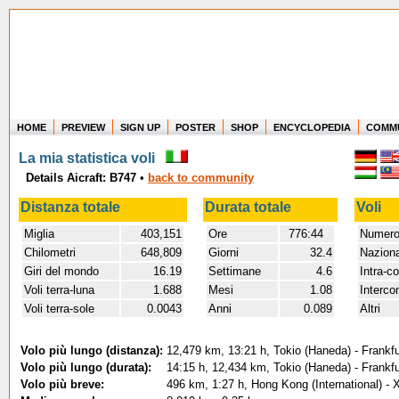
HOME
PREVIEW
SIGN UP
POSTER
SHOP
ENCYCLOPEDIA
COMM
Where in the world have you flown?
La mia statistica voli
How long have you been in the air?
Details Aicraft: B747
•
back to community
Create your own FlightMemory and see!
Distanza totale
Durata totale
Voli
Miglia
403,151
Ore
776:44
Numero 
Chilometri
648,809
Giorni
32.4
Naziona
Giri del mondo
16.19
Settimane
4.6
Intra-c
Voli terra-luna
1.688
Mesi
1.08
Intercon
Voli terra-sole
0.0043
Anni
0.089
Altri
Volo più lungo (distanza):
12,479 km, 13:21 h, Tokio (Haneda) - Frankfu
Volo più lungo (durata):
14:15 h, 12,434 km, Tokio (Haneda) - Frankfu
Volo più breve:
496 km, 1:27 h, Hong Kong (International) -