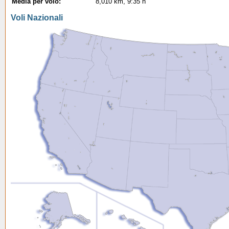
Media per volo:
8,010 km, 9:35 h
Voli Nazionali