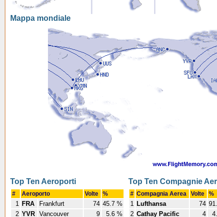
Mappa mondiale
Top Ten Aeroporti
Top Ten Compagnie Ae
#
Aeroporto
Volte
%
#
Compagnia Aerea
Volte
%
1
FRA
Frankfurt
74
45.7 %
1
Lufthansa
74
91
2
YVR
Vancouver
9
5.6 %
2
Cathay Pacific
4
4