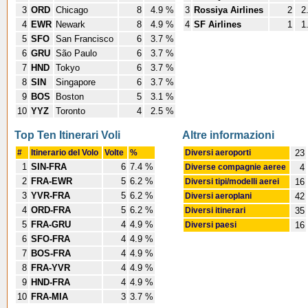
3
ORD
Chicago
8
4.9 %
3
Rossiya Airlines
2
2
4
EWR
Newark
8
4.9 %
4
SF Airlines
1
1
5
SFO
San Francisco
6
3.7 %
6
GRU
São Paulo
6
3.7 %
7
HND
Tokyo
6
3.7 %
8
SIN
Singapore
6
3.7 %
9
BOS
Boston
5
3.1 %
10
YYZ
Toronto
4
2.5 %
Top Ten Itinerari Voli
Altre informazioni
#
Itinerario del Volo
Volte
%
Diversi aeroporti
23
1
SIN-FRA
6
7.4 %
Diverse compagnie aeree
4
2
FRA-EWR
5
6.2 %
Diversi tipi/modelli aerei
16
3
YVR-FRA
5
6.2 %
Diversi aeroplani
42
4
ORD-FRA
5
6.2 %
Diversi itinerari
35
5
FRA-GRU
4
4.9 %
Diversi paesi
16
6
SFO-FRA
4
4.9 %
7
BOS-FRA
4
4.9 %
8
FRA-YVR
4
4.9 %
9
HND-FRA
4
4.9 %
10
FRA-MIA
3
3.7 %