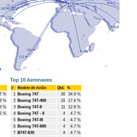
Top 10 Aeronaves
#
Modelo de Avião
Qtd.
%
7 %
1
Boeing 747
30
34.9 %
8 %
2
Boeing 747-400
15
17.4 %
3 %
3
Boeing 747-8
11
12.8 %
2 %
4
Boeing 747 - 8
4
4.7 %
5
Boeing 747-8I
4
4.7 %
6
Boeing 747-800
4
4.7 %
7
B747-830
4
4.7 %