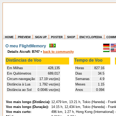
HOME
PREVIEW
SIGN UP
POSTER
SHOP
ENCYCLOPEDIA
COMM
Where in the world have you flown?
O meu FlightMemory
How long have you been in the air?
Details Aicraft: B747
•
back to community
Create your own FlightMemory and see!
Distâncias de Voo
Tempo de Voo
Em Milhas
428,135
Horas
827:16
Em Quilómetros
689,017
Dias
34.5
Circum-navegação
17.19 vez(es)
Semanas
4.9
Distância à Lua
1.792 vez(es)
Meses
1.15
Distância ao Sol
0.0046 vez(es)
Anos
0.094
Voo mais longo (Distância):
12,479 km, 13:21 h, Tokio (Haneda) - Frank
Voo mais longo (Duração):
14:15 h, 12,434 km, Tokio (Haneda) - Frank
Voo mais curto:
496 km, 1:27 h, Hong Kong (International) 