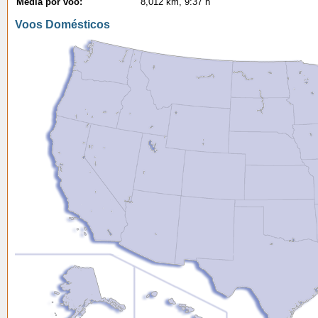
Média por voo:
8,012 km, 9:37 h
Voos Domésticos