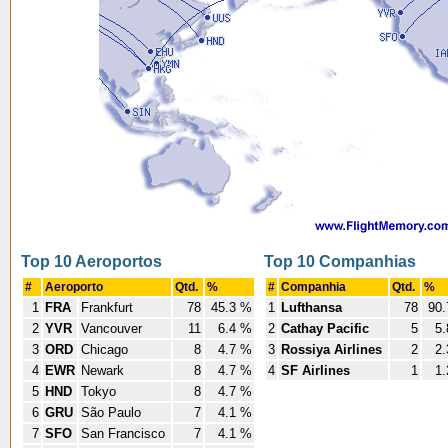
Top 10 Aeroportos
Top 10 Companhias
#
Aeroporto
Qtd.
%
#
Companhia
Qtd.
%
1
FRA
Frankfurt
78
45.3 %
1
Lufthansa
78
90.
2
YVR
Vancouver
11
6.4 %
2
Cathay Pacific
5
5.
3
ORD
Chicago
8
4.7 %
3
Rossiya Airlines
2
2.
4
EWR
Newark
8
4.7 %
4
SF Airlines
1
1.
5
HND
Tokyo
8
4.7 %
6
GRU
São Paulo
7
4.1 %
7
SFO
San Francisco
7
4.1 %