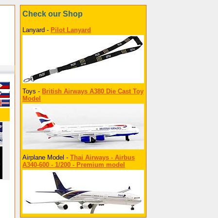
Check our Shop
Lanyard -
Pilot Lanyard
Toys -
British Airways A380 Die Cast Toy
Model
Airplane Model -
Thai Airways - Airbus
A340-600 - 1/200 - Premium model