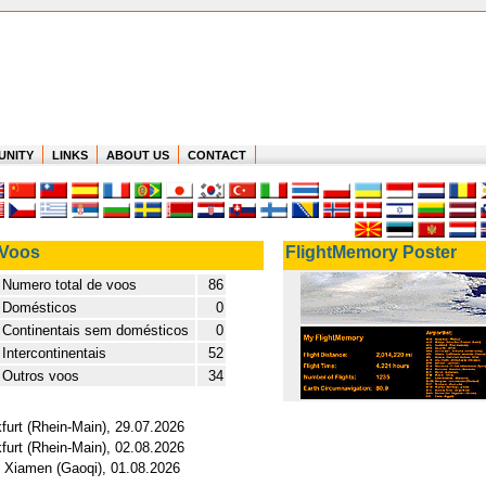
UNITY
LINKS
ABOUT US
CONTACT
Voos
FlightMemory Poster
Numero total de voos
86
Domésticos
0
Continentais sem domésticos
0
Intercontinentais
52
Outros voos
34
furt (Rhein-Main), 29.07.2026
furt (Rhein-Main), 02.08.2026
- Xiamen (Gaoqi), 01.08.2026