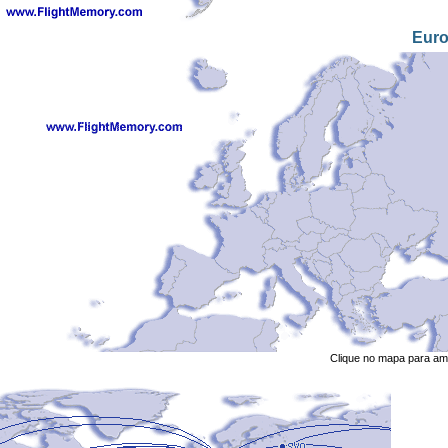
Eur
Clique no mapa para amp