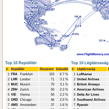
Top 10 Repülőtér
Top 10 Légitársaság
#
Repülőtér
Összesen
Százalék
#
Légitársaság
1
FRA
Frankfurt
153
6.7 %
1
Lufthansa
2
LHR
London
71
3.1 %
2
United Airlines
3
MUC
Munich
70
3.1 %
3
British Airways
4
ZRH
Zurich
50
2.2 %
4
American Airlines
5
VIE
Vienna
50
2.2 %
5
Delta Air Lines
6
ORD
Chicago
46
2.0 %
6
Southwest Airlines
7
AMS
Amsterdam
37
1.6 %
7
Ryanair