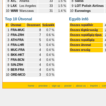
8
ATL
Atlanta
33
1.5 %
8
Swiss
9
LAX
Los Angeles
33
1.5 %
9
LOT Polish Airlines
10
WAW
Warszawa
31
1.4 %
10
Eurowings
Top 10 Útvonal
Egyéb infó
#
Útvonal
Összesen
Százalék
Összes repülőtér
4
1
FRA-MUC
8
0.7 %
Összes légitársaság
2
2
FRA-ZRH
7
0.6 %
Összes repülőgép típus
2
3
ATH-FRA
5
0.4 %
Összes repülőgép
4
4
FRA-LHR
5
0.4 %
Összes útvonal
9
5
MUC-FRA
4
0.4 %
Összes ország
1
6
BKK-HKT
4
0.4 %
7
FRA-BCN
4
0.4 %
8
SIN-ZRH
4
0.4 %
9
BER-FRA
4
0.4 %
10
ORD-MCO
3
0.3 %
home
:
preview
:
sign up
:
poster
:
about us
:
imprint
:
con