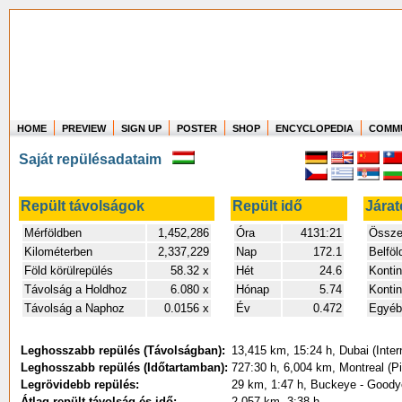
HOME
PREVIEW
SIGN UP
POSTER
SHOP
ENCYCLOPEDIA
COMM
Where in the world have you flown?
Saját repülésadataim
How long have you been in the air?
Create your own FlightMemory and see!
Repült távolságok
Repült idő
Járat
Mérföldben
1,452,286
Óra
4131:21
Összes
Kilométerben
2,337,229
Nap
172.1
Belföl
Föld körülrepülés
58.32 x
Hét
24.6
Kontin
Távolság a Holdhoz
6.080 x
Hónap
5.74
Konti
Távolság a Naphoz
0.0156 x
Év
0.472
Egyéb 
Leghosszabb repülés (Távolságban):
13,415 km, 15:24 h, Dubai (Intern
Leghosszabb repülés (Időtartamban):
727:30 h, 6,004 km, Montreal (Pie
Legrövidebb repülés:
29 km, 1:47 h, Buckeye - Goodyea
Átlag repült távolság és idő:
2,057 km, 3:38 h