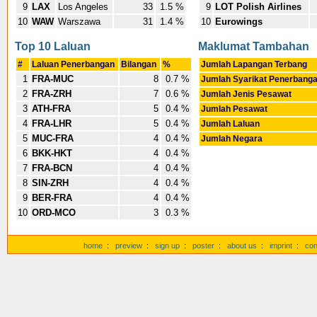
9
LAX
Los Angeles
33
1.5 %
9
LOT Polish Airlines
10
WAW
Warszawa
31
1.4 %
10
Eurowings
Top 10 Laluan
Maklumat Tambahan
#
Laluan Penerbangan
Bilangan
%
Jumlah Lapangan Terbang
1
FRA-MUC
8
0.7 %
Jumlah Syarikat Penerbang
2
FRA-ZRH
7
0.6 %
Jumlah Jenis Pesawat
3
ATH-FRA
5
0.4 %
Jumlah Pesawat
4
FRA-LHR
5
0.4 %
Jumlah Laluan
5
MUC-FRA
4
0.4 %
Jumlah Negara
6
BKK-HKT
4
0.4 %
7
FRA-BCN
4
0.4 %
8
SIN-ZRH
4
0.4 %
9
BER-FRA
4
0.4 %
10
ORD-MCO
3
0.3 %
home
:
preview
:
sign up
:
poster
:
about us
:
imprint
:
con