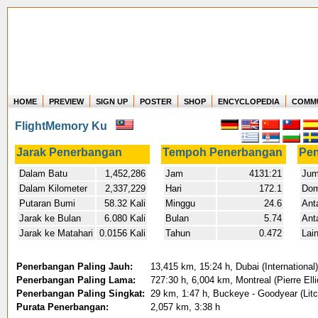
HOME
PREVIEW
SIGN UP
POSTER
SHOP
ENCYCLOPEDIA
COMM
Where in the world have you flown?
FlightMemory Ku
How long have you been in the air?
Create your own FlightMemory and see!
Jarak Penerbangan
Tempoh Penerbangan
Pe
Dalam Batu
1,452,286
Jam
4131:21
Jum
Dalam Kilometer
2,337,229
Hari
172.1
Dom
Putaran Bumi
58.32 Kali
Minggu
24.6
Ant
Jarak ke Bulan
6.080 Kali
Bulan
5.74
Ant
Jarak ke Matahari
0.0156 Kali
Tahun
0.472
Lai
Penerbangan Paling Jauh:
13,415 km, 15:24 h, Dubai (International)
Penerbangan Paling Lama:
727:30 h, 6,004 km, Montreal (Pierre Elli
Penerbangan Paling Singkat:
29 km, 1:47 h, Buckeye - Goodyear (Litc
Purata Penerbangan:
2,057 km, 3:38 h