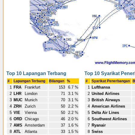
Top 10 Lapangan Terbang
Top 10 Syarikat Pene
#
Lapangan Terbang
Bilangan
%
#
Syarikat Penerbangan
B
1
FRA
Frankfurt
153
6.7 %
1
Lufthansa
2
LHR
London
71
3.1 %
2
United Airlines
3
MUC
Munich
70
3.1 %
3
British Airways
4
ZRH
Zurich
50
2.2 %
4
American Airlines
5
VIE
Vienna
50
2.2 %
5
Delta Air Lines
6
ORD
Chicago
46
2.0 %
6
Southwest Airlines
7
AMS
Amsterdam
37
1.6 %
7
Ryanair
8
ATL
Atlanta
33
1.5 %
8
Swiss