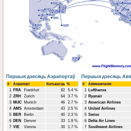
Першыя дзесяць Аэрапортаў
Першыя дзесяць Аві
#
Аэрапорт
Колькасць
%
#
Авіякампанія
1
FRA
Frankfurt
92
5.4 %
1
Lufthansa
2
ZRH
Zurich
64
3.7 %
2
Ryanair
3
MUC
Munich
46
2.7 %
3
American Airlines
4
AMS
Amsterdam
43
2.5 %
4
United Airlines
5
BER
Berlin
40
2.3 %
5
Swiss
6
DEN
Denver
33
1.9 %
6
Delta Air Lines
7
VIE
Vienna
30
1.7 %
7
Southwest Airlines