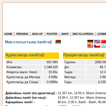
HOME
PREVIEW
SIGN UP
POSTER
SHOP
ENCYCLOPEDIA
COMM
Where in the world have you flown?
Мая статыстыка палётаў
How long have you been in the air?
Create your own FlightMemory and see!
Адлегласць палётаў
Працягласць палётаў
Мілі
837,993
Гадзіны
2056:09
Кіламетры
1,348,620
Дні
85.7
Абароты вакол Зямлі
33.65x
Тыдні
12.2
Адлегласць да Месяца
3.508x
Месяцы
2.86
Адлегласць да Сонца
0.0090x
Годы
0.235
Даўжэйшы палёт (па адлегласці) :
12,357 km, 14:05 h, Miami (Interna
Даўжэйшы палёт (па часу) :
14:05 h, 12,357 km, Miami (Interna
Карацейшы палёт :
60 km, 0:30 h, Barth - Barth, 06.0