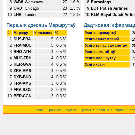
8
WAW
Warszawa
27
1.6 %
8
Eurowings
9
ORD
Chicago
23
1.3 %
9
LOT Polish Airlines
10
LHR
London
22
1.3 %
10
KLM Royal Dutch Airlin
Першыя дзесяць Маршрутаў
Дадтковая інфарма
#
Маршрут
Колькасць
%
Усяго аэрапартоў
3
1
DUS-FRA
5
0.6 %
Усяго авіякампаній
1
2
FRA-MUC
5
0.6 %
Усяго тыпаў самалётаў
2
3
RHO-ATH
4
0.5 %
Усяго самалётаў
3
4
MUC-ZRH
4
0.5 %
Усяго маршрутаў
7
5
HER-GVA
4
0.5 %
Усяго краін
1
6
ZRH-AMS
4
0.5 %
7
DXB-BUD
4
0.5 %
8
FRA-AMS
3
0.3 %
9
FRA-SZG
3
0.3 %
10
BER-CGN
3
0.3 %
home
:
preview
:
sign up
:
poster
:
about us
:
imprint
:
con