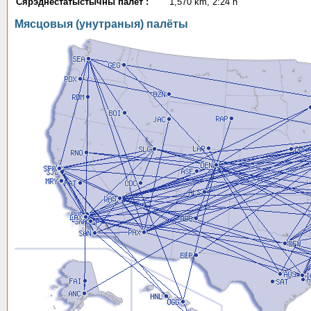
Сярэднестатыстычны палёт :
1,570 km, 2:24 h
Мясцовыя (унутраныя) палёты