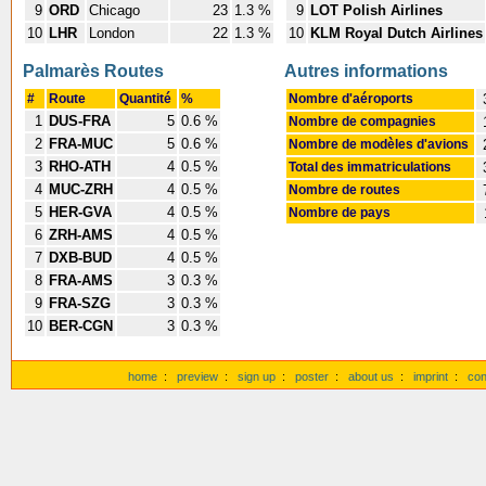
9
ORD
Chicago
23
1.3 %
9
LOT Polish Airlines
10
LHR
London
22
1.3 %
10
KLM Royal Dutch Airlines
Palmarès Routes
Autres informations
#
Route
Quantité
%
Nombre d'aéroports
1
DUS-FRA
5
0.6 %
Nombre de compagnies
2
FRA-MUC
5
0.6 %
Nombre de modèles d'avions
3
RHO-ATH
4
0.5 %
Total des immatriculations
4
MUC-ZRH
4
0.5 %
Nombre de routes
5
HER-GVA
4
0.5 %
Nombre de pays
6
ZRH-AMS
4
0.5 %
7
DXB-BUD
4
0.5 %
8
FRA-AMS
3
0.3 %
9
FRA-SZG
3
0.3 %
10
BER-CGN
3
0.3 %
home
:
preview
:
sign up
:
poster
:
about us
:
imprint
:
con