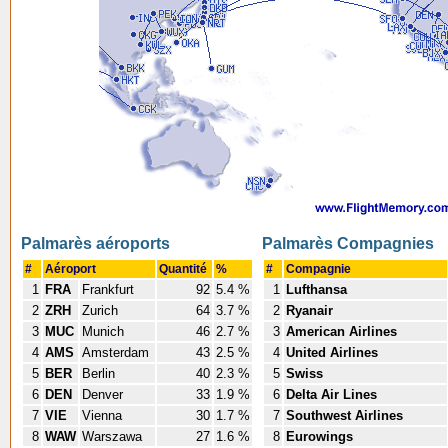
Palmarès aéroports
Palmarès Compagnies
#
Aéroport
Quantité
%
#
Compagnie
1
FRA
Frankfurt
92
5.4 %
1
Lufthansa
2
ZRH
Zurich
64
3.7 %
2
Ryanair
3
MUC
Munich
46
2.7 %
3
American Airlines
4
AMS
Amsterdam
43
2.5 %
4
United Airlines
5
BER
Berlin
40
2.3 %
5
Swiss
6
DEN
Denver
33
1.9 %
6
Delta Air Lines
7
VIE
Vienna
30
1.7 %
7
Southwest Airlines
8
WAW
Warszawa
27
1.6 %
8
Eurowings