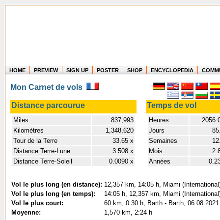
HOME
PREVIEW
SIGN UP
POSTER
SHOP
ENCYCLOPEDIA
COMM
Where in the world have you flown?
Mon Carnet de vols
How long have you been in the air?
Create your own FlightMemory and see!
Distance parcourue
Temps de vol
Miles
837,993
Heures
2056:
Kilomètres
1,348,620
Jours
85
Tour de la Terre
33.65 x
Semaines
12
Distance Terre-Lune
3.508 x
Mois
2.
Distance Terre-Soleil
0.0090 x
Années
0.2
Vol le plus long (en distance):
12,357 km, 14:05 h, Miami (International
Vol le plus long (en temps):
14:05 h, 12,357 km, Miami (International
Vol le plus court:
60 km, 0:30 h, Barth - Barth, 06.08.2021
Moyenne:
1,570 km, 2:24 h