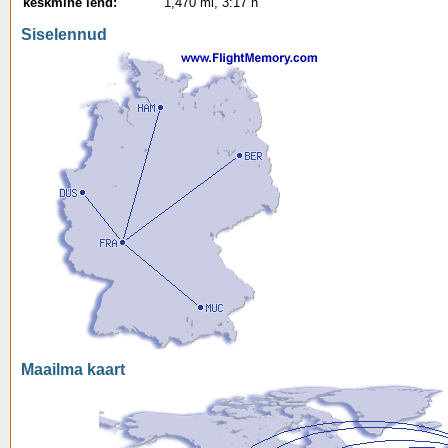
keskmine lend:
1,470 mi, 3:17 h
Siselennud
Maailma kaart