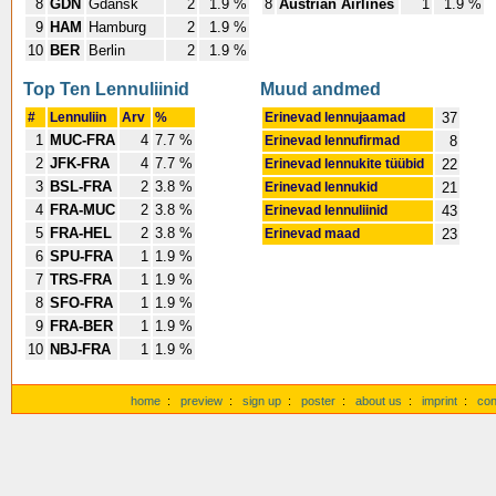
8
GDN
Gdansk
2
1.9 %
8
Austrian Airlines
1
1.9 %
9
HAM
Hamburg
2
1.9 %
10
BER
Berlin
2
1.9 %
Top Ten Lennuliinid
Muud andmed
#
Lennuliin
Arv
%
Erinevad lennujaamad
37
1
MUC-FRA
4
7.7 %
Erinevad lennufirmad
8
2
JFK-FRA
4
7.7 %
Erinevad lennukite tüübid
22
3
BSL-FRA
2
3.8 %
Erinevad lennukid
21
4
FRA-MUC
2
3.8 %
Erinevad lennuliinid
43
5
FRA-HEL
2
3.8 %
Erinevad maad
23
6
SPU-FRA
1
1.9 %
7
TRS-FRA
1
1.9 %
8
SFO-FRA
1
1.9 %
9
FRA-BER
1
1.9 %
10
NBJ-FRA
1
1.9 %
home
:
preview
:
sign up
:
poster
:
about us
:
imprint
:
con