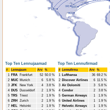
Top Ten Lennujaamad
Top Ten Lennufirmad
#
Lennujaam
Arv
%
#
Lennufirma
Arv
%
1
FRA
Frankfurt
52
50.0 %
1
Lufthansa
36
69.2 %
2
MUC
Munich
6
5.8 %
2
Discover Airlines
6
11.5 %
3
JFK
New York
4
3.8 %
3
Air Dolomiti
3
5.8 %
4
DUS
Dusseldorf
2
1.9 %
4
Condor
2
3.8 %
5
TRS
Triest
2
1.9 %
5
German Airways
1
1.9 %
6
ZRH
Zurich
2
1.9 %
6
United Airlines
1
1.9 %
7
HEL
Helsinki
2
1.9 %
7
Helvetic Airways
1
1.9 %