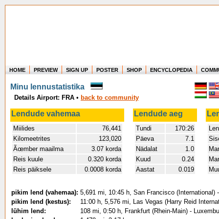
HOME
PREVIEW
SIGN UP
POSTER
SHOP
ENCYCLOPEDIA
COMM
Where in the world have you flown?
Minu lennustatistika
How long have you been in the air?
Details Airport: FRA
•
back to community
Create your own FlightMemory and see!
Lendude vahemaa
Lendude aeg
Le
Miilides
76,441
Tundi
170:26
Len
Kilomeetrites
123,020
Päeva
7.1
Sis
Ãœmber maailma
3.07 korda
Nädalat
1.0
Man
Reis kuule
0.320 korda
Kuud
0.24
Man
Reis päiksele
0.0008 korda
Aastat
0.019
Muu
pikim lend (vahemaa):
5,691 mi, 10:45 h, San Francisco (International) 
pikim lend (kestus):
11:00 h, 5,576 mi, Las Vegas (Harry Reid Internat
lühim lend:
108 mi, 0:50 h, Frankfurt (Rhein-Main) - Luxembu