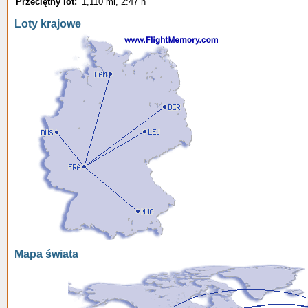
Przeciętny lot:
1,110 mi, 2:47 h
Loty krajowe
Mapa świata