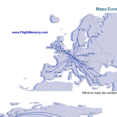
Mapa Eur
Kliknij na mapę aby powięk