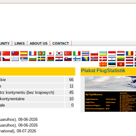
UNITY
LINKS
ABOUT US
CONTACT
Plakat FlugStatistik
kie
66
e
11
rz kontynentu (bez krajowych)
45
kontynentalne
10
ałe
0
Guarulhos), 08-06-2026
Guarulhos), 08-06-2026
national), 08-07-2026