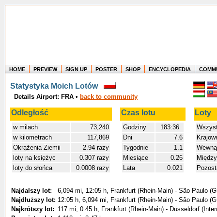
HOME
PREVIEW
SIGN UP
POSTER
SHOP
ENCYCLOPEDIA
COMM
Where in the world have you flown?
Statystyka Moich Lotów
How long have you been in the air?
Details Airport: FRA
•
back to community
Create your own FlightMemory and see!
Odległość
Czas lotu
Loty
w milach
73,240
Godziny
183:36
Wszyst
w kilometrach
117,869
Dni
7.6
Krajow
Okrążenia Ziemii
2.94 razy
Tygodnie
1.1
Wewnąt
loty na księżyc
0.307 razy
Miesiące
0.26
Między
loty do słońca
0.0008 razy
Lata
0.021
Pozost
Najdalszy lot:
6,094 mi, 12:05 h, Frankfurt (Rhein-Main) - São Paulo (
Najdłuższy lot:
12:05 h, 6,094 mi, Frankfurt (Rhein-Main) - São Paulo (
Najkrótszy lot:
117 mi, 0:45 h, Frankfurt (Rhein-Main) - Düsseldorf (Inter