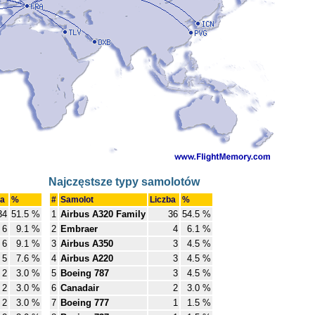
Najczęstsze typy samolotów
ba
%
#
Samolot
Liczba
%
34
51.5 %
1
Airbus A320 Family
36
54.5 %
6
9.1 %
2
Embraer
4
6.1 %
6
9.1 %
3
Airbus A350
3
4.5 %
5
7.6 %
4
Airbus A220
3
4.5 %
2
3.0 %
5
Boeing 787
3
4.5 %
2
3.0 %
6
Canadair
2
3.0 %
2
3.0 %
7
Boeing 777
1
1.5 %