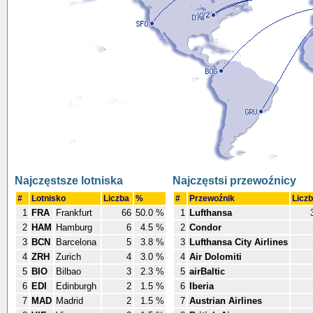
Najczęstsze lotniska
Najczęstsi przewoźnicy
#
Lotnisko
Liczba
%
#
Przewoźnik
Licz
1
FRA
Frankfurt
66
50.0 %
1
Lufthansa
2
HAM
Hamburg
6
4.5 %
2
Condor
3
BCN
Barcelona
5
3.8 %
3
Lufthansa City Airlines
4
ZRH
Zurich
4
3.0 %
4
Air Dolomiti
5
BIO
Bilbao
3
2.3 %
5
airBaltic
6
EDI
Edinburgh
2
1.5 %
6
Iberia
7
MAD
Madrid
2
1.5 %
7
Austrian Airlines