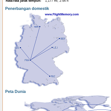
Rata-rata jarak tempuh:
1,177 mi, 2:54 h
Penerbangan domestik
Peta Dunia