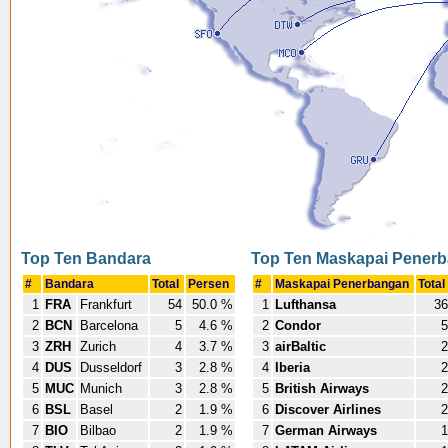
Top Ten Bandara
Top Ten Maskapai Pener
#
Bandara
Total
Persen
#
Maskapai Penerbangan
Total
1
FRA
Frankfurt
54
50.0 %
1
Lufthansa
36
2
BCN
Barcelona
5
4.6 %
2
Condor
5
3
ZRH
Zurich
4
3.7 %
3
airBaltic
2
4
DUS
Dusseldorf
3
2.8 %
4
Iberia
2
5
MUC
Munich
3
2.8 %
5
British Airways
2
6
BSL
Basel
2
1.9 %
6
Discover Airlines
2
7
BIO
Bilbao
2
1.9 %
7
German Airways
1