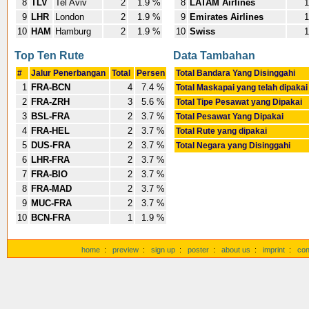
8
TLV
Tel Aviv
2
1.9 %
8
LATAM Airlines
1
9
LHR
London
2
1.9 %
9
Emirates Airlines
1
10
HAM
Hamburg
2
1.9 %
10
Swiss
1
Top Ten Rute
Data Tambahan
#
Jalur Penerbangan
Total
Persen
Total Bandara Yang Disinggahi
1
FRA-BCN
4
7.4 %
Total Maskapai yang telah dipaka
2
FRA-ZRH
3
5.6 %
Total Tipe Pesawat yang Dipakai
3
BSL-FRA
2
3.7 %
Total Pesawat Yang Dipakai
4
FRA-HEL
2
3.7 %
Total Rute yang dipakai
5
DUS-FRA
2
3.7 %
Total Negara yang Disinggahi
6
LHR-FRA
2
3.7 %
7
FRA-BIO
2
3.7 %
8
FRA-MAD
2
3.7 %
9
MUC-FRA
2
3.7 %
10
BCN-FRA
1
1.9 %
home
:
preview
:
sign up
:
poster
:
about us
:
imprint
:
con