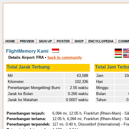
HOME
PREVIEW
SIGN UP
POSTER
SHOP
ENCYCLOPEDIA
COMM
Where in the world have you flown?
FlightMemory Kami
How long have you been in the air?
Details Airport: FRA
•
back to community
Create your own FlightMemory and see!
Total Jarak Terbang
Total Jam Terb
Mil
63,588
Jam
156
Kilometer
102,336
Hari
Penerbangan Mengelilingi Bumi
2.55 waktu
Minggu
Jarak ke Bulan
0.266 waktu
Bulan
Jarak ke Matahari
0.0007 waktu
Tahun
0
Penerbangan terjauh:
6,094 mi, 12:05 h, Frankfurt (Rhein-Main) - S
Penerbangan terlama:
12:05 h, 6,094 mi, Frankfurt (Rhein-Main) - S
Penerbangan terpendek:
117 mi, 0:40 h, Düsseldorf (International) - F