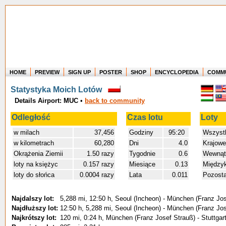
HOME
PREVIEW
SIGN UP
POSTER
SHOP
ENCYCLOPEDIA
COMM
Where in the world have you flown?
Statystyka Moich Lotów
How long have you been in the air?
Details Airport: MUC
•
back to community
Create your own FlightMemory and see!
Odległość
Czas lotu
Loty
w milach
37,456
Godziny
95:20
Wszyst
w kilometrach
60,280
Dni
4.0
Krajowe
Okrążenia Ziemii
1.50 razy
Tygodnie
0.6
Wewnątr
loty na księżyc
0.157 razy
Miesiące
0.13
Międzyk
loty do słońca
0.0004 razy
Lata
0.011
Pozosta
Najdalszy lot:
5,288 mi, 12:50 h, Seoul (Incheon) - München (Franz Jo
Najdłuższy lot:
12:50 h, 5,288 mi, Seoul (Incheon) - München (Franz Jo
Najkrótszy lot:
120 mi, 0:24 h, München (Franz Josef Strauß) - Stuttga