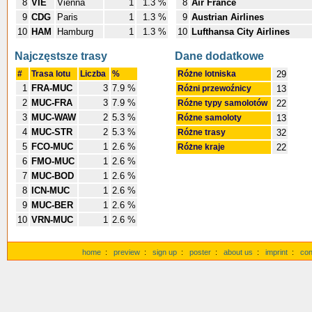
8
VIE
Vienna
1
1.3 %
8
Air France
9
CDG
Paris
1
1.3 %
9
Austrian Airlines
10
HAM
Hamburg
1
1.3 %
10
Lufthansa City Airlines
Najczęstsze trasy
Dane dodatkowe
#
Trasa lotu
Liczba
%
Różne lotniska
29
1
FRA-MUC
3
7.9 %
Różni przewoźnicy
13
2
MUC-FRA
3
7.9 %
Różne typy samolotów
22
3
MUC-WAW
2
5.3 %
Różne samoloty
13
4
MUC-STR
2
5.3 %
Różne trasy
32
5
FCO-MUC
1
2.6 %
Różne kraje
22
6
FMO-MUC
1
2.6 %
7
MUC-BOD
1
2.6 %
8
ICN-MUC
1
2.6 %
9
MUC-BER
1
2.6 %
10
VRN-MUC
1
2.6 %
home
:
preview
:
sign up
:
poster
:
about us
:
imprint
:
con