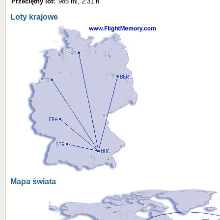
Przeciętny lot:
985 mi, 2:31 h
Loty krajowe
Mapa świata