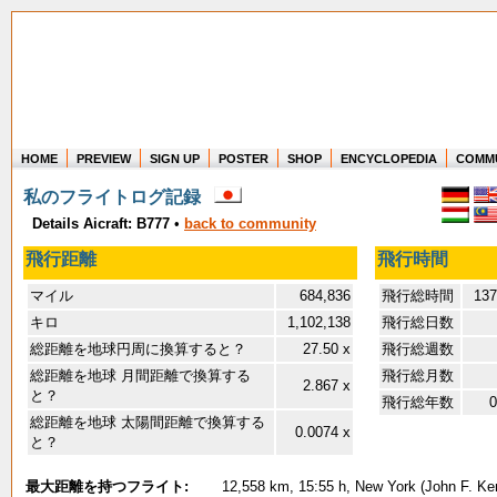
HOME
PREVIEW
SIGN UP
POSTER
SHOP
ENCYCLOPEDIA
COMM
Where in the world have you flown?
私のフライトログ記録
How long have you been in the air?
Create your own FlightMemory and see!
Details Aicraft: B777
•
back to community
飛行距離
飛行時間
マイル
684,836
飛行総時間
137
キロ
1,102,138
飛行総日数
総距離を地球円周に換算すると？
27.50 x
飛行総週数
総距離を地球 月間距離で換算する
飛行総月数
2.867 x
と？
飛行総年数
0
総距離を地球 太陽間距離で換算する
0.0074 x
と？
最大距離を持つフライト:
12,558 km, 15:55 h, New York (John F. Ken