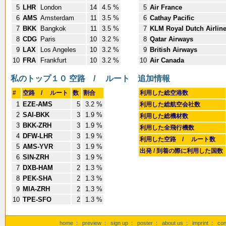
5
LHR
London
14
4.5 %
5
Air France
6
AMS
Amsterdam
11
3.5 %
6
Cathay Pacific
7
BKK
Bangkok
11
3.5 %
7
KLM Royal Dutch Airlin
8
CDG
Paris
10
3.2 %
8
Qatar Airways
9
LAX
Los Angeles
10
3.2 %
9
British Airways
10
FRA
Frankfurt
10
3.2 %
10
Air Canada
私のトップ１０ 空路 / ルート
追加情報
#
空路 / ルート
数
割合
利用した総空港数
1
EZE-AMS
5
3.2 %
利用した総航空会社数
2
SAI-BKK
3
1.9 %
利用した総機材数
3
BKK-ZRH
3
1.9 %
利用した全飛行機数
4
DFW-LHR
3
1.9 %
利用した空路 / ルート数
5
AMS-YVR
3
1.9 %
出発 / 到着の際に利用した国数
6
SIN-ZRH
3
1.9 %
7
DXB-HAM
2
1.3 %
8
PEK-SHA
2
1.3 %
9
MIA-ZRH
2
1.3 %
10
TPE-SFO
2
1.3 %
home
:
preview
:
sign up
:
poster
:
about us
:
imprint
:
con