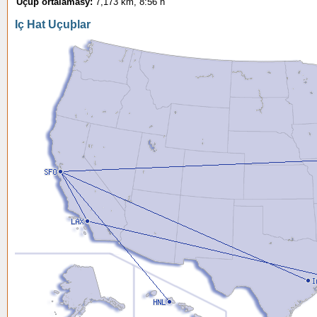
Uçuþ ortalamasý:
7,173 km, 8:56 h
Iç Hat Uçuþlar