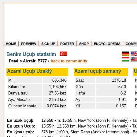
HOME
PREVIEW
SIGN UP
POSTER
SHOP
ENCYCLOPEDIA
COMM
Where in the world have you flown?
Benim Uçuþ statistim
How long have you been in the air?
Details Aicraft: B777
•
back to community
Create your own FlightMemory and see!
Azami Uçuþ Uzaklý
Azami uçuþ zamaný
U
Mil
686,346
Saat
1376:18
Kilometre
1,104,567
Gün
57.3
I
Dünya turu
27.56 kez
Hafta
8.2
K
Aya Mesafe
2.873 kez
Ay
1.91
K
Güneþe Mesafe
0.0074 kez
Yil
0.157
D
En uzak Uçuþ:
12,558 km, 15:55 h, New York (John F. Kennedy) - Tai
En uzun Uçuþ:
15:55 h, 12,558 km, New York (John F. Kennedy) - Tai
En kýsa uçuþ:
378 km, 1:00 h, Siem Reap (Angkor International) - 