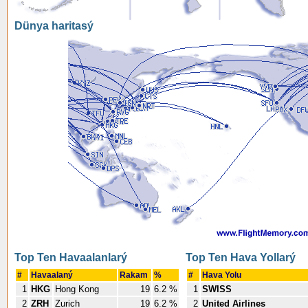
Dünya haritasý
Top Ten Havaalanlarý
Top Ten Hava Yollarý
#
Havaalaný
Rakam
%
#
Hava Yolu
1
HKG
Hong Kong
19
6.2 %
1
SWISS
2
ZRH
Zurich
19
6.2 %
2
United Airlines