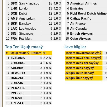
3
SFO
San Francisco
15
4.9 %
3
American Airlines
4
LHR
London
13
4.2 %
4
Emirates
5
DXB
Dubai
12
3.9 %
5
KLM Royal Dutch Airline
6
AMS
Amsterdam
11
3.6 %
6
Cathay Pacific
7
BKK
Bangkok
11
3.6 %
7
Air France
8
LAX
Los Angeles
9
2.9 %
8
Air Canada
9
SIN
Singapore
9
2.9 %
9
British Airways
10
FRA
Frankfurt
9
2.9 %
10
Qatar Airways
Top Ten Uçuþ rotasý
ilave bilgiler
#
Uçuþ rotalarý
Rakam
%
Toplam Havaliman sayýsý
1
EZE-AMS
5
3.2 %
Toplam Hava Yollu sayýsý
2
ZRH-HKG
4
2.6 %
Toplam Uçak tipi sayýsý
3
SAI-BKK
3
1.9 %
Toplam Uçak sayýsý
4
DFW-LHR
3
1.9 %
deðiþik Uçuþ Hatlarý
1
5
BKK-ZRH
3
1.9 %
deðiþik Ülke sayýsý
6
ZRH-SIN
2
1.3 %
7
PEK-SHA
2
1.3 %
8
PVG-VIE
2
1.3 %
9
PEK-VIE
2
1.3 %
10
TPE-SFO
2
1.3 %