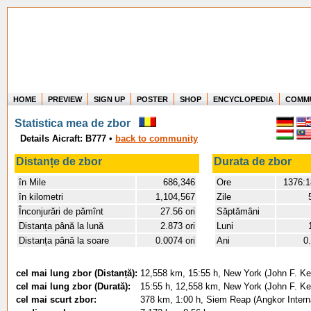
HOME
PREVIEW
SIGN UP
POSTER
SHOP
ENCYCLOPEDIA
COMM
Where in the world have you flown?
Statistica mea de zbor
How long have you been in the air?
Details Aicraft: B777
•
back to community
Create your own FlightMemory and see!
Distanțe de zbor
Durata de zbor
în Mile
686,346
Ore
1376:1
în kilometri
1,104,567
Zile
Înconjurări de pămînt
27.56 ori
Săptămâni
Distanța până la lună
2.873 ori
Luni
Distanța până la soare
0.0074 ori
Ani
0
cel mai lung zbor (Distanță):
12,558 km, 15:55 h, New York (John F. Ken
cel mai lung zbor (Durată):
15:55 h, 12,558 km, New York (John F. Ken
cel mai scurt zbor:
378 km, 1:00 h, Siem Reap (Angkor Intern