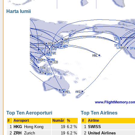
Harta lumii
Top Ten Aeroporturi
Top Ten Airlines
#
Aeroport
Număr
%
#
Airline
1
HKG
Hong Kong
19
6.2 %
1
SWISS
2
ZRH
Zurich
19
6.2 %
2
United Airlines