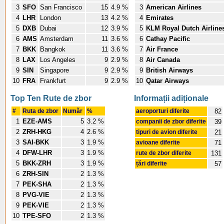
3
SFO
San Francisco
15
4.9 %
3
American Airlines
4
LHR
London
13
4.2 %
4
Emirates
5
DXB
Dubai
12
3.9 %
5
KLM Royal Dutch Airline
6
AMS
Amsterdam
11
3.6 %
6
Cathay Pacific
7
BKK
Bangkok
11
3.6 %
7
Air France
8
LAX
Los Angeles
9
2.9 %
8
Air Canada
9
SIN
Singapore
9
2.9 %
9
British Airways
10
FRA
Frankfurt
9
2.9 %
10
Qatar Airways
Top Ten Rute de zbor
Informații adiționale
#
Ruta de zbor
Număr
%
aeroporturi diferite
82
1
EZE-AMS
5
3.2 %
companii de zbor diferite
39
2
ZRH-HKG
4
2.6 %
tipuri de avion diferite
21
3
SAI-BKK
3
1.9 %
avioane diferite
71
4
DFW-LHR
3
1.9 %
rute de zbor diferite
131
5
BKK-ZRH
3
1.9 %
țări diferite
57
6
ZRH-SIN
2
1.3 %
7
PEK-SHA
2
1.3 %
8
PVG-VIE
2
1.3 %
9
PEK-VIE
2
1.3 %
10
TPE-SFO
2
1.3 %