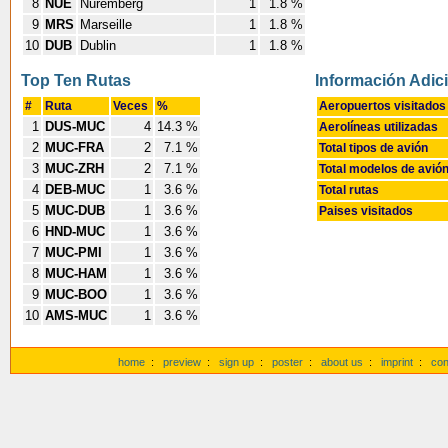
8
NUE
Nuremberg
1
1.8 %
9
MRS
Marseille
1
1.8 %
10
DUB
Dublin
1
1.8 %
Top Ten Rutas
Información Adic
#
Ruta
Veces
%
Aeropuertos visitados
1
DUS-MUC
4
14.3 %
Aerolíneas utilizadas
2
MUC-FRA
2
7.1 %
Total tipos de avión
3
MUC-ZRH
2
7.1 %
Total modelos de avió
4
DEB-MUC
1
3.6 %
Total rutas
5
MUC-DUB
1
3.6 %
Paises visitados
6
HND-MUC
1
3.6 %
7
MUC-PMI
1
3.6 %
8
MUC-HAM
1
3.6 %
9
MUC-BOO
1
3.6 %
10
AMS-MUC
1
3.6 %
home
:
preview
:
sign up
:
poster
:
about us
:
imprint
:
con