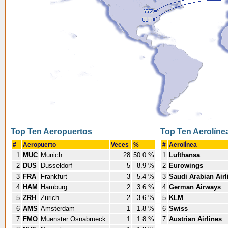
Top Ten Aeropuertos
Top Ten Aerolíne
#
Aeropuerto
Veces
%
#
Aerolínea
1
MUC
Munich
28
50.0 %
1
Lufthansa
2
DUS
Dusseldorf
5
8.9 %
2
Eurowings
3
FRA
Frankfurt
3
5.4 %
3
Saudi Arabian Airl
4
HAM
Hamburg
2
3.6 %
4
German Airways
5
ZRH
Zurich
2
3.6 %
5
KLM
6
AMS
Amsterdam
1
1.8 %
6
Swiss
7
FMO
Muenster Osnabrueck
1
1.8 %
7
Austrian Airlines