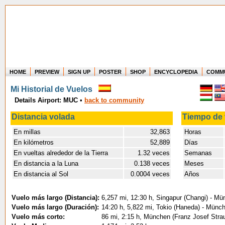
HOME
PREVIEW
SIGN UP
POSTER
SHOP
ENCYCLOPEDIA
COMM
Where in the world have you flown?
Mi Historial de Vuelos
How long have you been in the air?
Details Airport: MUC
•
back to community
Create your own FlightMemory and see!
Distancia volada
Tiempo de 
En millas
32,863
Horas
En kilómetros
52,889
Días
En vueltas alrededor de la Tierra
1.32 veces
Semanas
En distancia a la Luna
0.138 veces
Meses
En distancia al Sol
0.0004 veces
Años
Vuelo más largo (Distancia):
6,257 mi, 12:30 h, Singapur (Changi) - Mü
Vuelo más largo (Duración):
14:20 h, 5,822 mi, Tokio (Haneda) - Münc
Vuelo más corto:
86 mi, 2:15 h, München (Franz Josef Strau